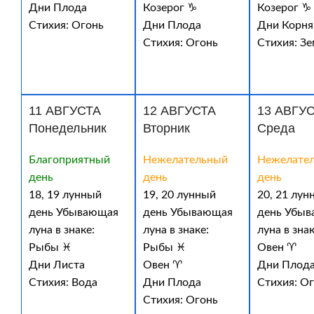
Дни Плода
Козерог ♑
Козерог ♑
Стихия: Огонь
Дни Плода
Дни Корня
Стихия: Огонь
Стихия: З
11 АВГУСТА
12 АВГУСТА
13 АВГУ
Понедельник
Вторник
Среда
Благоприятный
Нежелательный
Нежелате
день
день
день
18, 19 лунный
19, 20 лунный
20, 21 лун
день Убывающая
день Убывающая
день Убы
луна в знаке:
луна в знаке:
луна в знак
Рыбы ♓
Рыбы ♓
Овен ♈
Дни Листа
Овен ♈
Дни Плод
Стихия: Вода
Дни Плода
Стихия: О
Стихия: Огонь