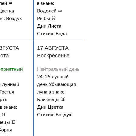
лей ♒
в знаке:
Цветка
Водолей ♒
я: Воздух
Рыбы ♓
Дни Листа
Стихия: Вода
АВГУСТА
17 АВГУСТА
ота
Воскресенье
оприятный
Нейтральный день
24, 25 лунный
4 лунный
день Убывающая
Третья
луна в знаке:
рть
Близнецы ♊
в знаке:
Дни Цветка
ц ♉
Стихия: Воздух
нецы ♊
Корня