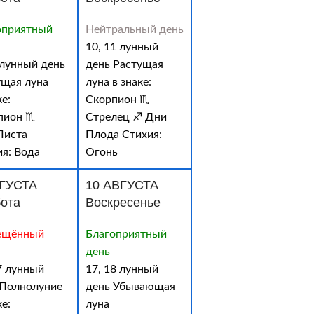
оприятный
Нейтральный день
10, 11 лунный
 лунный день
день Растущая
ущая луна
луна в знаке:
ке:
Скорпион ♏
пион ♏
Стрелец ♐ Дни
Листа
Плода Стихия:
ия: Вода
Огонь
ВГУСТА
10 АВГУСТА
ота
Воскресенье
ещённый
Благоприятный
день
7 лунный
17, 18 лунный
 Полнолуние
день Убывающая
ке:
луна