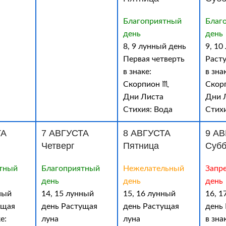
Благоприятный
Благ
день
день
8, 9 лунный день
9, 10
Первая четверть
Раст
в знаке:
в зна
Скорпион ♏
Скор
Дни Листа
Дни 
Стихия: Вода
Стих
ТА
7 АВГУСТА
8 АВГУСТА
9 А
Четверг
Пятница
Субб
тный
Благоприятный
Нежелательный
Запр
день
день
день
ный
14, 15 лунный
15, 16 лунный
16, 1
ущая
день Растущая
день Растущая
день
е:
луна
луна
в зна