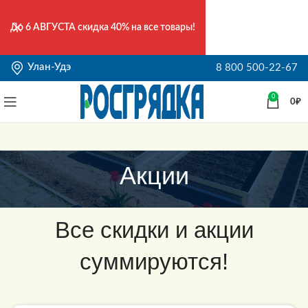
До
6 АВГУСТА
скидка 40% на все товары!
Улан-Удэ
8 800 500-22-67
0
0
₽
Акции
Все скидки и акции
суммируются!