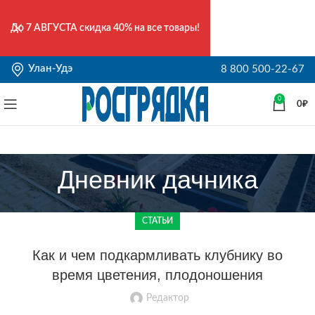
До
7 АВГУСТА
скидка 40% на все товары!
Улан-Удэ
8 800 500-22-67
0
0
₽
Дневник дачника
СТАТЬИ
Как и чем подкармливать клубнику во
время цветения, плодоношения
Редактор