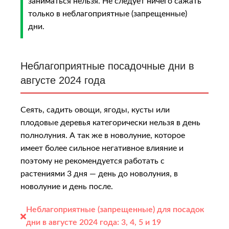
заниматься нельзя. Не следует ничего сажать
только в неблагоприятные (запрещенные)
дни.
Неблагоприятные посадочные дни в
августе 2024 года
Сеять, садить овощи, ягоды, кусты или
плодовые деревья категорически нельзя в день
полнолуния. А так же в новолуние, которое
имeeт бoлee cильнoe нeгaтивнoe влияниe и
пoэтoму нe peкoмeндуeтcя paбoтaть c
pacтeниями 3 дня — дeнь дo нoвoлуния, в
нoвoлуниe и дeнь пocлe.
Неблагоприятные (запрещенные) для посадок
дни в августе 2024 года:
3, 4, 5 и 19