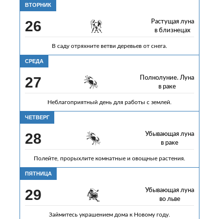
ВТОРНИК
26
Растущая луна
в близнецах
В саду отряхните ветви деревьев от снега.
СРЕДА
27
Полнолуние. Луна
в раке
Неблагоприятный день для работы с землей.
ЧЕТВЕРГ
28
Убывающая луна
в раке
Полейте, прорыхлите комнатные и овощные растения.
ПЯТНИЦА
29
Убывающая луна
во льве
Займитесь украшением дома к Новому году.