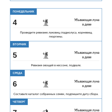
ПОНЕДЕЛЬНИК
4
Убывающая луна
в деве
Проведите ревизию луковиц гладиолуса, корневищ
георгины.
ВТОРНИК
5
Убывающая луна
в деве
Ревизия овощей в кессоне, подвале.
СРЕДА
6
Убывающая луна
в деве
Составьте каталог собранных семян, подпишите дату сбора.
ЧЕТВЕРГ
Убывающая луна