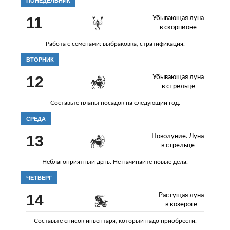
ПОНЕДЕЛЬНИК
11
Убывающая луна
в скорпионе
Работа с семенами: выбраковка, стратификация.
ВТОРНИК
12
Убывающая луна
в стрельце
Составьте планы посадок на следующий год.
СРЕДА
13
Новолуние. Луна
в стрельце
Неблагоприятный день. Не начинайте новые дела.
ЧЕТВЕРГ
14
Растущая луна
в козероге
Составьте список инвентаря, который надо приобрести.