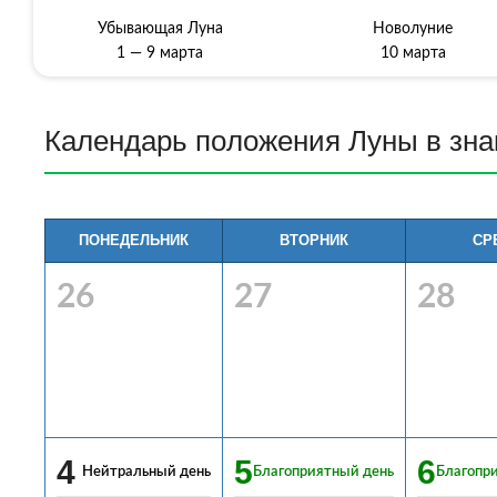
Убывающая Луна
Новолуние
1 — 9 марта
10 марта
Календарь пoлoжeния Луны в знa
ПОНЕДЕЛЬНИК
ВТОРНИК
СР
26
27
28
4
5
6
Нейтральный день
Благоприятный день
Благопр