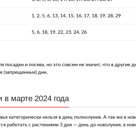
1, 2, 5, 6, 1З, 14, 15, 16, 17, 18, 19, 28, 29
5, 6, 18, 19, 22, 2З, 24, 26
 посадки и посева, но это совсем не значит, что в другие д
е (запрещенные) дни.
 в марте 2024 года
вья категорически нельзя в день полнолуния. А так же в но
cя paбoтaть c pacтeниями 3 дня — дeнь дo нoвoлуния, в нoв