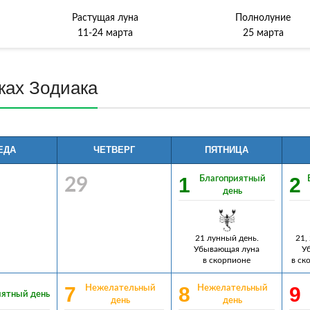
Растущая луна
Полнолуние
11-24 марта
25 марта
кax Зoдиaкa
ЕДА
ЧЕТВЕРГ
ПЯТНИЦА
1
2
Благоприятный
29
день
21 лунный день.
21,
Убывающая луна
У
в скорпионе
в ск
7
8
9
Нежелательный
Нежелательный
иятный день
день
день