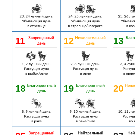
23, 24 лунный день.
24, 25 лунный день.
25, 26 лу
Убывающая луна
Убывающая луна
Убывающ
в стрельце
в стрельце/козероге
в коз
11
12
13
Запрещенный
Нежелательный
Благ
день
день
1, 2 лунный день.
2, 3 лунный день.
3, 4 лун
Растущая луна
Растущая луна
Растущ
в рыбах/овне
в овне
в овне
18
19
20
Благоприятный
Благоприятный
Неже
день
день
8, 9 лунный день.
9, 10 лунный день.
10, 11 лу
Растущая луна
Растущая луна
Растущ
в раке
в раке/льве
во 
Запрещенный
Нейтральный
Ней