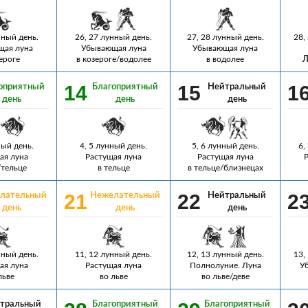
нный день.
26, 27 лунный день.
27, 28 лунный день.
28,
ая луна
Убывающая луна
Убывающая луна
ероге
в козероге/водолее
в водолее
Л
14
15
1
оприятный
Благоприятный
Нейтральный
день
день
день
ный день.
4, 5 лунный день.
5, 6 лунный день.
6,
ая луна
Растущая луна
Растущая луна
/тельце
в тельце
в тельце/близнецах
21
22
2
лательный
Нежелательный
Нейтральный
день
день
день
нный день.
11, 12 лунный день.
12, 13 лунный день.
13,
ая луна
Растущая луна
Полнолуние. Луна
У
льве
во льве
во льве/деве
тральный
Благоприятный
Благоприятный