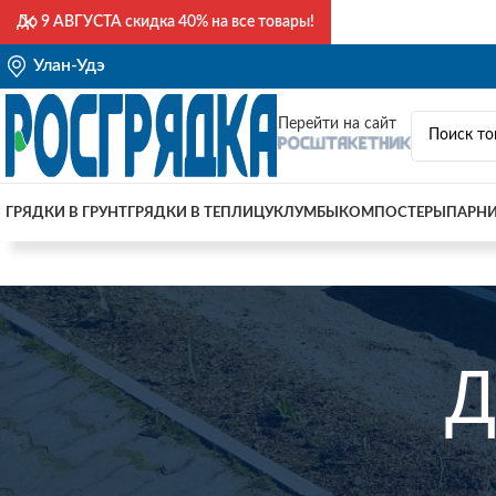
До
9 АВГУСТА
скидка 40% на все товары!
Улан-Удэ
Перейти на сайт
ГРЯДКИ В ГРУНТ
ГРЯДКИ В ТЕПЛИЦУ
КЛУМБЫ
КОМПОСТЕРЫ
ПАРН
Д