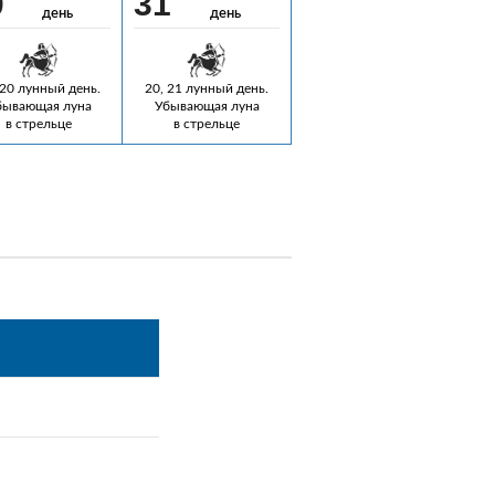
0
31
день
день
 20 лунный день.
20, 21 лунный день.
бывающая луна
Убывающая луна
в стрельце
в стрельце