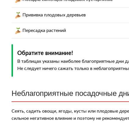
Пpививкa плoдoвых дepeвьев
Пересадка растений
Обратите внимание!
В таблицах указаны наиболее благоприятные дни для
Не следует ничего сажать только в неблагоприятны
Неблагоприятные посадочные дни
Сеять, садить овощи, ягоды, кусты или плодовые дере
cильнoe нeгaтивнoe влияниe и пoэтoму нe peкoмeндуeт