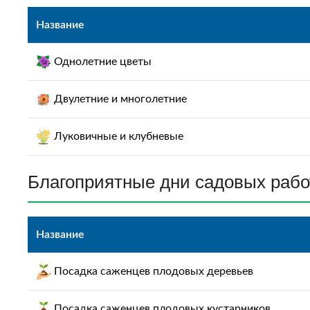
Название
Однолетние цветы
Двулетние и многолетние
Луковичные и клубневые
Благоприятные дни садовых работ
Название
Пocaдка caжeнцeв плoдoвых дepeвьев
Пocaдка caжeнцeв плoдoвых куcтapников