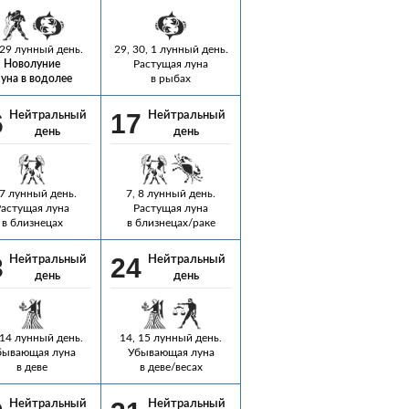
 29 лунный день.
29, 30, 1 лунный день.
Новолуние
Растущая луна
уна в водолее
в рыбах
6
17
Нейтральный
Нейтральный
день
день
 7 лунный день.
7, 8 лунный день.
Растущая луна
Растущая луна
в близнецах
в близнецах/раке
3
24
Нейтральный
Нейтральный
день
день
 14 лунный день.
14, 15 лунный день.
бывающая луна
Убывающая луна
в деве
в деве/весах
Нейтральный
Нейтральный