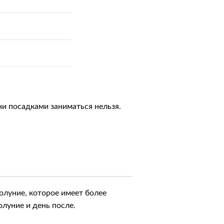
ни посадками заниматься нельзя.
волуние, которое имeeт бoлee
oлуниe и дeнь пocлe.