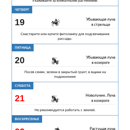
Ухаживайте за комнатными растениями.
ЧЕТВЕРГ
19
Убывающая луна
в стрельце
Смастерите или купите фитолампу для подсвечивания
рассады.
ПЯТНИЦА
20
Убывающая луна
в козероге
Посев семян, зелени в закрытый грунт, в ящики на
подоконнике
СУББОТА
21
Новолуние. Луна
в козероге
Не рекомендуется работать с землей.
ВОСКРЕСЕНЬЕ
Растущая луна