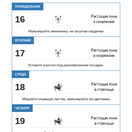
ПОНЕДЕЛЬНИК
16
Растущая луна
в скорпионе
Мульчируйте землянику, не засыпая сердечки.
ВТОРНИК
17
Растущая луна
в скорпионе
Готовьте участок под ранневесенние посадки.
СРЕДА
18
Растущая луна
в стрельце
Убирайте опавшую листву, мульчируйте ею цветники.
ЧЕТВЕРГ
19
Растущая луна
в стрельце