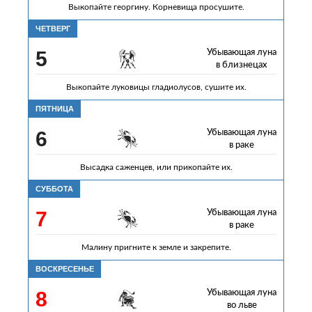
Выкопайте георгину. Корневища просушите.
ЧЕТВЕРГ
5
Убывающая луна
в близнецах
Выкопайте луковицы гладиолусов, сушите их.
ПЯТНИЦА
6
Убывающая луна
в раке
Высадка саженцев, или прикопайте их.
СУББОТА
7
Убывающая луна
в раке
Малину пригните к земле и закрепите.
ВОСКРЕСЕНЬЕ
8
Убывающая луна
во льве