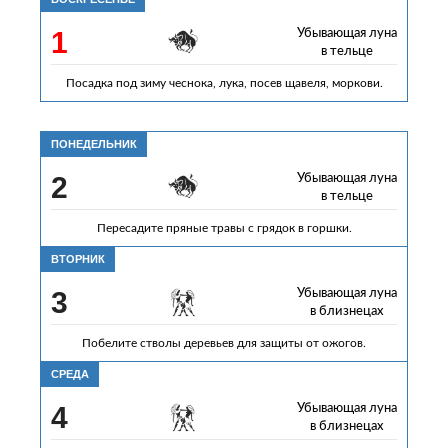
1
Убывающая луна
в тельце
Посадка под зиму чеснока, лука, посев щавеля, моркови.
ПОНЕДЕЛЬНИК
2
Убывающая луна
в тельце
Пересадите пряные травы с грядок в горшки.
ВТОРНИК
3
Убывающая луна
в близнецах
Побелите стволы деревьев для защиты от ожогов.
СРЕДА
4
Убывающая луна
в близнецах