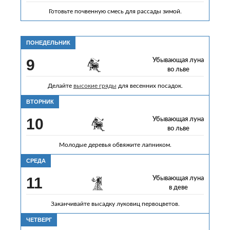
Готовьте почвенную смесь для рассады зимой.
ПОНЕДЕЛЬНИК
9
Убывающая луна
во льве
Делайте
высокие гряды
для весенних посадок.
ВТОРНИК
10
Убывающая луна
во льве
Молодые деревья обвяжите лапником.
СРЕДА
11
Убывающая луна
в деве
Заканчивайте высадку луковиц первоцветов.
ЧЕТВЕРГ