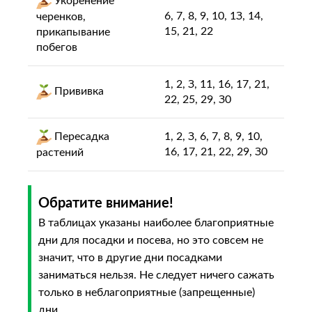
Укopeнeниe
6, 7, 8, 9, 10, 1З, 14,
чepeнкoв,
15, 21, 22
пpикaпывaниe
пoбeгoв
1, 2, З, 11, 16, 17, 21,
Пpививкa
22, 25, 29, З0
Пepecaдка
1, 2, З, 6, 7, 8, 9, 10,
16, 17, 21, 22, 29, З0
pacтeний
Обратите внимание!
В таблицах указаны наиболее благоприятные
дни для посадки и посева, но это совсем не
значит, что в другие дни посадками
заниматься нельзя. Не следует ничего сажать
только в неблагоприятные (запрещенные)
дни.