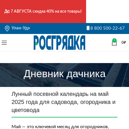
До
7 АВГУСТА
скидка 40% на все товары!
Улан-Удэ
8 800 500-22-67
0
0
₽
Дневник дачника
Лунный посевной календарь на май
2025 года для садовода, огородника и
цветовода
Май — это ключевой месяц для огородников,