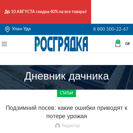
До
10 АВГУСТА
скидка 40% на все товары!
Улан-Удэ
8 800 500-22-67
0
0
₽
Дневник дачника
СТАТЬИ
Подзимний посев: какие ошибки приводят к
потере урожая
Редактор