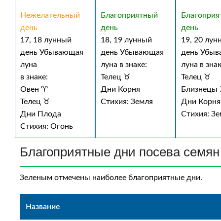
Нежелательный
Благоприятный
Благоприя
день
день
день
17, 18 лунный
18, 19 лунный
19, 20 лун
день Убывающая
день Убывающая
день Убы
луна
луна в знаке:
луна в знак
в знаке:
Телец ♉
Телец ♉
Овен ♈
Дни Корня
Близнецы
Телец ♉
Стихия: Земля
Дни Корня
Дни Плода
Стихия: З
Стихия: Огонь
Благоприятные дни посева семян 
Зеленым отмечены наиболее благоприятные дни.
Название