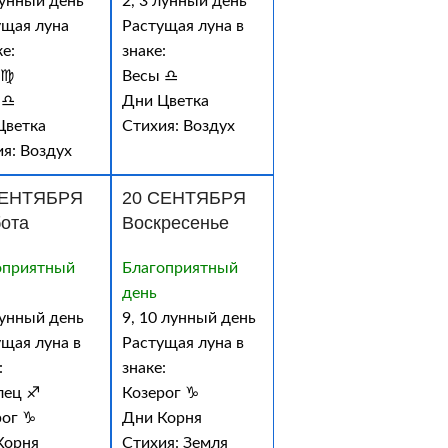
лунный день
2, 3 лунный день
ущая луна
Растущая луна в
ке:
знаке:
 ♍
Весы ♎
 ♎
Дни Цветка
Цветка
Стихия: Воздух
я: Воздух
СЕНТЯБРЯ
20 СЕНТЯБРЯ
ота
Воскресенье
оприятный
Благоприятный
день
лунный день
9, 10 лунный день
щая луна в
Растущая луна в
:
знаке:
лец ♐
Козерог ♑
рог ♑
Дни Корня
Корня
Стихия: Земля