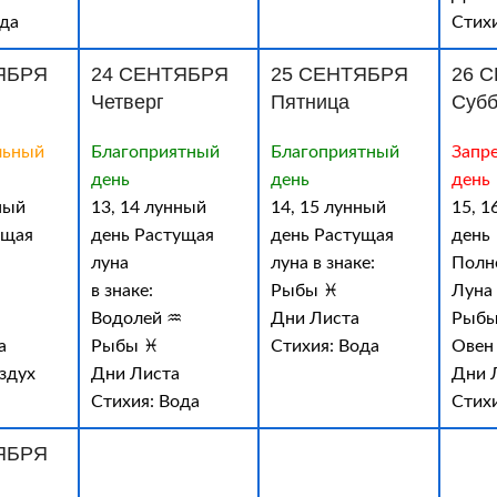
ода
Стихи
ЯБРЯ
24 СЕНТЯБРЯ
25 СЕНТЯБРЯ
26 
Четверг
Пятница
Субб
льный
Благоприятный
Благоприятный
Запр
день
день
день
ный
13, 14 лунный
14, 15 лунный
15, 1
ущая
день Растущая
день Растущая
день
луна
луна в знаке:
Полн
в знаке:
Рыбы ♓
Луна 
♒
Водолей ♒
Дни Листа
Рыбы
а
Рыбы ♓
Стихия: Вода
Овен
здух
Дни Листа
Дни 
Стихия: Вода
Стих
ЯБРЯ