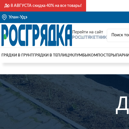
До
8 АВГУСТА
скидка 40% на все товары!
Улан-Удэ
Перейти на сайт
ГРЯДКИ В ГРУНТ
ГРЯДКИ В ТЕПЛИЦУ
КЛУМБЫ
КОМПОСТЕРЫ
ПАРН
Д