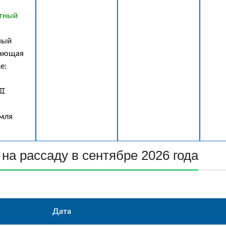
тный
ный
вающая
е:
 ♊
емля
на рассаду в сентябре 2026 года
Дата