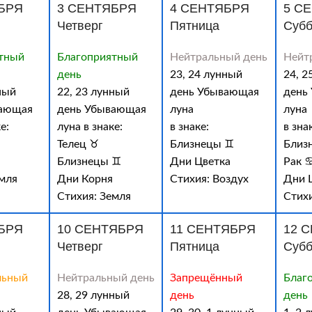
БРЯ
3 СЕНТЯБРЯ
4 СЕНТЯБРЯ
5 С
Четверг
Пятница
Субб
тный
Благоприятный
Нейтральный день
Нейт
день
23, 24 лунный
24, 2
ный
22, 23 лунный
день Убывающая
день
вающая
день Убывающая
луна
луна
е:
луна в знаке:
в знаке:
в зна
Телец ♉
Близнецы ♊
Близ
Близнецы ♊
Дни Цветка
Рак 
емля
Дни Корня
Стихия: Воздух
Дни 
Стихия: Земля
Стихи
БРЯ
10 СЕНТЯБРЯ
11 СЕНТЯБРЯ
12 
Четверг
Пятница
Субб
льный
Нейтральный день
Запрещённый
Благ
28, 29 лунный
день
день