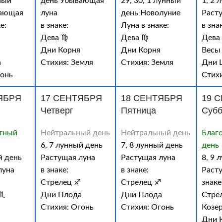
ный
день Убывающая
29, 30, 1 лунный
1, 2 
вающая
луна
день Новолуние
Раст
е:
в знаке:
Луна в знаке:
в зна
Дева ♍
Дева ♍
Дева
Дни Корня
Дни Корня
Весы
а
Стихия: Земля
Стихия: Земля
Дни 
гонь
Стихи
ЯБРЯ
17 СЕНТЯБРЯ
18 СЕНТЯБРЯ
19 
Четверг
Пятница
Субб
тный
Нейтральный день
Нейтральный день
Благ
6, 7 лунный день
7, 8 лунный день
день
й день
Растущая луна
Растущая луна
8, 9 
луна
в знаке:
в знаке:
Расту
Стрелец ♐
Стрелец ♐
знаке
 ♏
Дни Плода
Дни Плода
Стре
Стихия: Огонь
Стихия: Огонь
Козе
Дни 