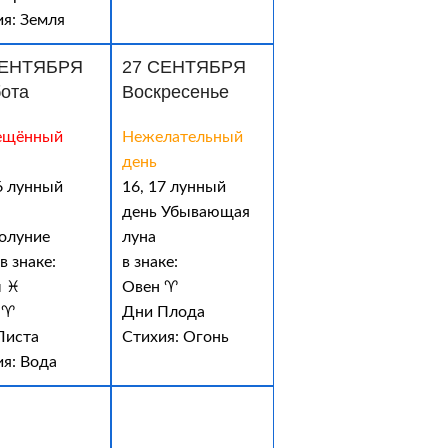
я: Земля
СЕНТЯБРЯ
27 СЕНТЯБРЯ
ота
Воскресенье
ещённый
Нежелательный
день
6 лунный
16, 17 лунный
день Убывающая
олуние
луна
в знаке:
в знаке:
 ♓
Овен ♈
 ♈
Дни Плода
Листа
Стихия: Огонь
ия: Вода