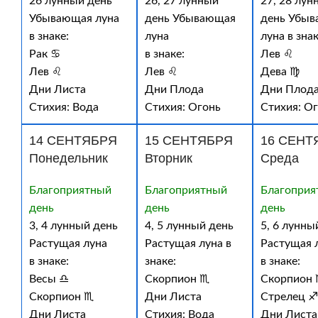
26 лунный день
26, 27 лунный
27, 28 лун
Убывающая луна
день Убывающая
день Убы
в знаке:
луна
луна в знак
Рак ♋
в знаке:
Лев ♌
Лев ♌
Лев ♌
Дева ♍
Дни Листа
Дни Плода
Дни Плод
Стихия: Вода
Стихия: Огонь
Стихия: О
14 СЕНТЯБРЯ
15 СЕНТЯБРЯ
16 СЕНТ
Понедельник
Вторник
Среда
Благоприятный
Благоприятный
Благоприя
день
день
день
3, 4 лунный день
4, 5 лунный день
5, 6 лунны
Растущая луна
Растущая луна в
Растущая 
в знаке:
знаке:
в знаке:
Весы ♎
Скорпион ♏
Скорпион
Скорпион ♏
Дни Листа
Стрелец ♐
Дни Листа
Стихия: Вода
Дни Листа