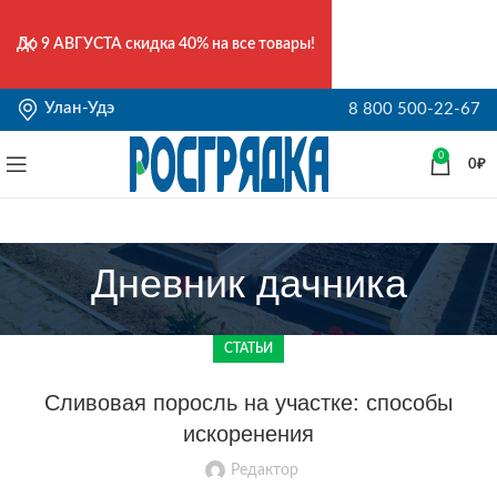
До
9 АВГУСТА
скидка 40% на все товары!
Улан-Удэ
8 800 500-22-67
0
0
₽
Дневник дачника
СТАТЬИ
Сливовая поросль на участке: способы
искоренения
Редактор