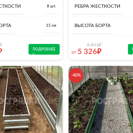
СТКОСТИ
РЕБРА ЖЕСТКОСТИ
8 шт.
ОРТА
ВЫСОТА БОРТА
15 см
₽
8 841
₽
ПОДРОБНЕЕ
₽
5 326
₽
от
-40%