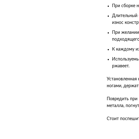
При сборке н
Длительный с
износ констр
При желании
подходящего
К каждому из
Используемый
ржавеет.
Установленная 
ногами, держать
Повредить при 
металла, погну
Стоит поспешит