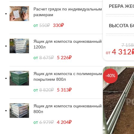
РЕБРА ЖЕ
Расчет грядок по индивидуальным
размерам
550
₽
330
₽
ВЫСОТА Б
от
Ящик для компоста оцинкованный
7 158
1200л
4 312
от
8 675
₽
5 226
₽
от
Ящик для компоста с полимерным
-40%
покрытием 800л
8 820
₽
5 313
₽
от
Ящик для компоста оцинкованный
800л
6 979
₽
4 204
₽
от