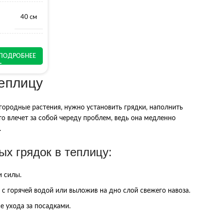
40 см
ПОДРОБНЕЕ
теплицу
городные растения, нужно установить грядки, наполнить
о влечет за собой череду проблем, ведь она медленно
.
х грядок в теплицу:
и силы.
с горячей водой или выложив на дно слой свежего навоза.
се ухода за посадками.