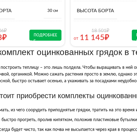
ОРТА
ВЫСОТА БОРТА
30 см
06
₽
18 501
₽
ПОДРОБНЕЕ
3
₽
11 145
₽
от
комплект оцинкованных грядок в 
 построить теплицу – это лишь полдела. Чтобы выращивать в ней о
чвой, органикой. Можно сажать растения просто в землю, однако эт
есной, быстро остывает осенью, а ухаживать за посадками неудобно
тоит приобрести комплекты оцинкованны
ать, из чего соорудить приподнятые грядки, тратить на это время 
быстро прогреть, пролив кипятком, положив пластиковые бутылки 
сегда будет чисто, так как почва не высыпается через края в процес