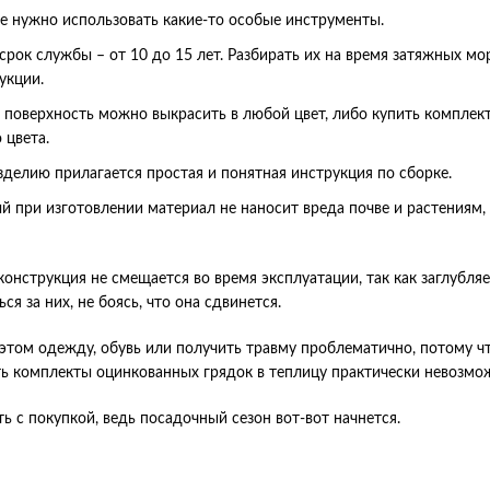
е нужно использовать какие-то особые инструменты.
рок службы – от 10 до 15 лет. Разбирать их на время затяжных мо
укции.
 поверхность можно выкрасить в любой цвет, либо купить компле
 цвета.
делию прилагается простая и понятная инструкция по сборке.
 при изготовлении материал не наносит вреда почве и растениям, т
конструкция не смещается во время эксплуатации, так как заглубля
ся за них, не боясь, что она сдвинется.
этом одежду, обувь или получить травму проблематично, потому чт
ть комплекты оцинкованных грядок в теплицу практически невозмо
ь с покупкой, ведь посадочный сезон вот-вот начнется.