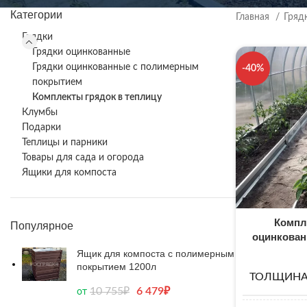
Категории
Главная
Гряд
Грядки
Грядки оцинкованные
Грядки оцинкованные с полимерным
-40%
покрытием
Комплекты грядок в теплицу
Клумбы
Подарки
Теплицы и парники
Товары для сада и огорода
Ящики для компоста
Компл
Популярное
оцинкован
Ящик для компоста с полимерным
покрытием 1200л
ТОЛЩИНА
10 755
₽
6 479
₽
от