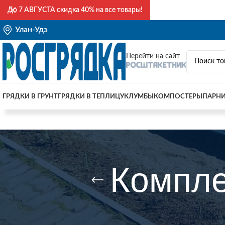
До
7 АВГУСТА
скидка 40% на все товары!
Улан-Удэ
Перейти на сайт
ГРЯДКИ В ГРУНТ
ГРЯДКИ В ТЕПЛИЦУ
КЛУМБЫ
КОМПОСТЕРЫ
ПАРН
Компле