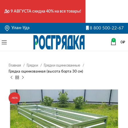
До
9 АВГУСТА
скидка 40% на все товары!
Улан-Удэ
8 800 500-22-67
0
0
₽
Главная
Грядки
Грядки оцинкованные
Грядка оцинкованная (высота борта 30 см)
-40%