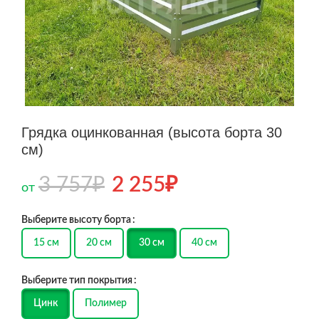
Грядка оцинкованная (высота борта 30
см)
3 757
₽
2 255
₽
от
Выберите высоту борта
15 см
20 см
30 см
40 см
Выберите тип покрытия
Цинк
Полимер