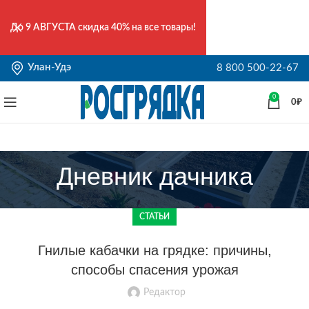
До
9 АВГУСТА
скидка 40% на все товары!
Улан-Удэ
8 800 500-22-67
0
0
₽
Дневник дачника
СТАТЬИ
Гнилые кабачки на грядке: причины,
способы спасения урожая
Редактор