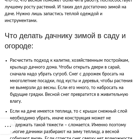
что-то, что весной поможет облегчить работу, поспособствует
лучшему росту растений. И таких дел достаточно зимой на
даче. Нужно лишь запастись теплой одеждой и
инструментами.
Что делать дачнику зимой в саду и
огороде:
Расчистить подход к калитке, хозяйственным постройкам,
крыльцо дачного дома. Чтобы открыть двери в сарай,
сначала надо убрать сугроб. Снег с дорожек бросать на
многолетние посадки, под кусты и деревья, чтобы растения
не вымерзли до весны. Если его много, то набросать на
будущие грядки. Весной снег превратится в живительную
влагу.
Если на даче имеется теплица, то с крыши снежный слой
необходимо убрать, иначе конструкция может не
выдержать такой тяжести – сломается. Именно поэтому
многие дачники разбирают на зиму теплицу, а весной
собирают вновь. Если сгрести снег сверху нет возможности,