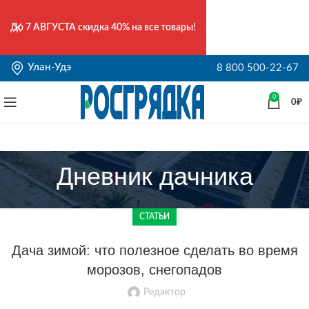
До
7 АВГУСТА
скидка 40% на все товары!
Улан-Удэ
8 800 500-22-67
0
0
₽
Дневник дачника
СТАТЬИ
Дача зимой: что полезное сделать во время
морозов, снегопадов
Редактор