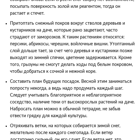
посыпать поверхность золой или реагентом, тогда он
растает и стечет.
Притоптать снежный покров вокруг стволов деревьев и
кустарников на даче, которые рано зацветают, часто
страдают от заморозков. К таким растениям относятся:
персики, абрикосы, черешни, войлочные вишни. Утоптанный
слой дольше тает, за счет чего деревья и кустарники позже
выходят из зимней спячки, цветение задерживается. Кроме
того, грызуны не смогут делать ходы под белым покровом,
чтобы добраться к сочной и нежной коре.
Составить план будущих посадок. Весной этим заниматься
попросту некогда, а ведь надо продумать каждый шаг.
Следует учитывать благоприятное и неблагоприятное
соседство, наличие тени от высокорослых растений на даче.
Набросать план можно в обычной тетрадке, не забыв
отвести грядку для каждой культуры.
Отряхивать ветки, на которых собирается зимой снег,
желательно после каждого снегопада. Если ветер
достаточно сильный, он его сдует. Если ветра нет, это