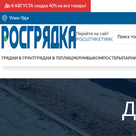
До
8 АВГУСТА
скидка 40% на все товары!
Улан-Удэ
Перейти на сайт
ГРЯДКИ В ГРУНТ
ГРЯДКИ В ТЕПЛИЦУ
КЛУМБЫ
КОМПОСТЕРЫ
ПАРН
Д