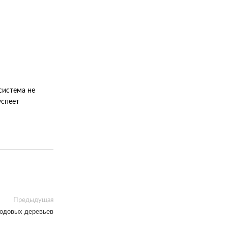
система не
успеет
Предыдущая
одовых деревьев