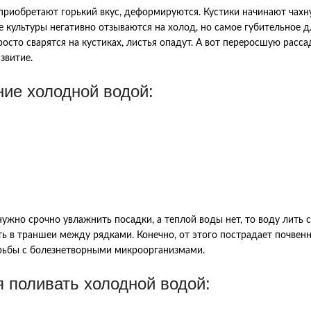
приобретают горький вкус, деформируются. Кустики начинают чахну
культуры негативно отзываются на холод, но самое губительное д
то сварятся на кустиках, листья опадут. А вот переросшую рассад
звитие.
ние холодной водой:
нужно срочно увлажнить посадки, а теплой воды нет, то воду лить 
ть в траншеи между рядками. Конечно, от этого пострадает почвен
орьбы с болезнетворными микроорганизмами.
я поливать холодной водой: