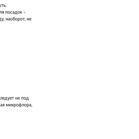
ть,
ля посадок –
у, наоборот, не
следует не под
ная микрофлора,