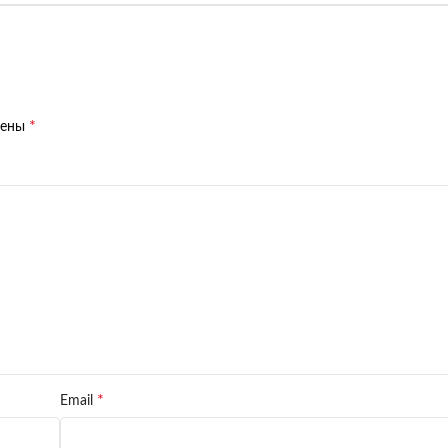
*
чены
*
Email