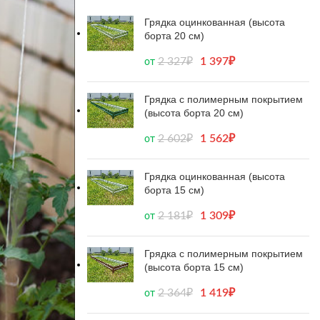
Грядка оцинкованная (высота
борта 20 см)
2 327
₽
1 397
₽
от
Грядка с полимерным покрытием
(высота борта 20 см)
2 602
₽
1 562
₽
от
Грядка оцинкованная (высота
борта 15 см)
2 181
₽
1 309
₽
от
Грядка с полимерным покрытием
(высота борта 15 см)
2 364
₽
1 419
₽
от