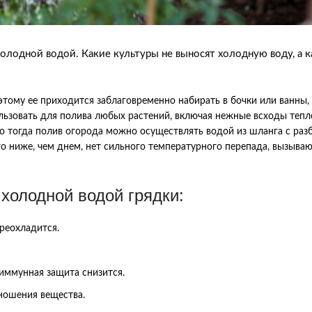
холодной водой. Какие культуры не выносят холодную воду, а 
тому ее приходится заблаговременно набирать в бочки или ванны,
спользовать для полива любых растений, включая нежные всходы те
 то тогда полив огорода можно осуществлять водой из шланга с раз
го ниже, чем днем, нет сильного температурного перепада, вызыва
 холодной водой грядки:
ереохладится.
 иммунная защита снизится.
оношения вещества.