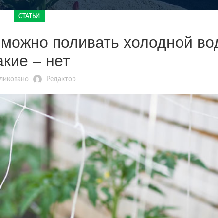
СТАТЬИ
 можно поливать холодной вод
акие – нет
ликовано
Редактор