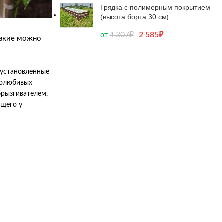
Грядка с полимерным покрытием
(высота борта 30 см)
4 307
₽
2 585
₽
от
какие можно
 установленные
плолюбивых
брызгивателем,
ющего у