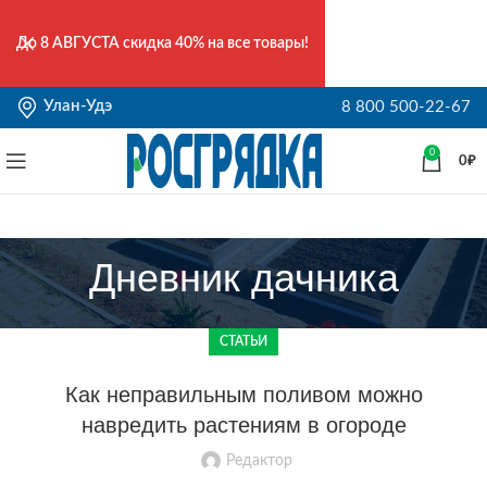
До
8 АВГУСТА
скидка 40% на все товары!
Улан-Удэ
8 800 500-22-67
0
0
₽
Дневник дачника
СТАТЬИ
Как неправильным поливом можно
навредить растениям в огороде
Редактор