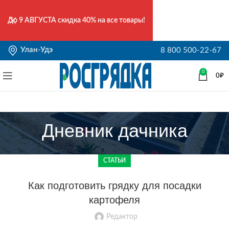
До
9 АВГУСТА
скидка 40% на все товары!
Улан-Удэ
8 800 500-22-67
0
0
₽
Дневник дачника
СТАТЬИ
Как подготовить грядку для посадки
картофеля
Редактор