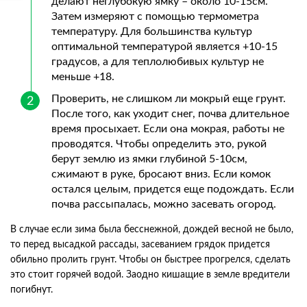
делают неглубокую ямку – около 10-15см.
Затем измеряют с помощью термометра
температуру. Для большинства культур
оптимальной температурой является +10-15
градусов, а для теплолюбивых культур не
меньше +18.
Проверить, не слишком ли мокрый еще грунт.
После того, как уходит снег, почва длительное
время просыхает. Если она мокрая, работы не
проводятся. Чтобы определить это, рукой
берут землю из ямки глубиной 5-10см,
сжимают в руке, бросают вниз. Если комок
остался целым, придется еще подождать. Если
почва рассыпалась, можно засевать огород.
В случае если зима была бесснежной, дождей весной не было,
то перед высадкой рассады, засеванием грядок придется
обильно пролить грунт. Чтобы он быстрее прогрелся, сделать
это стоит горячей водой. Заодно кишащие в земле вредители
погибнут.