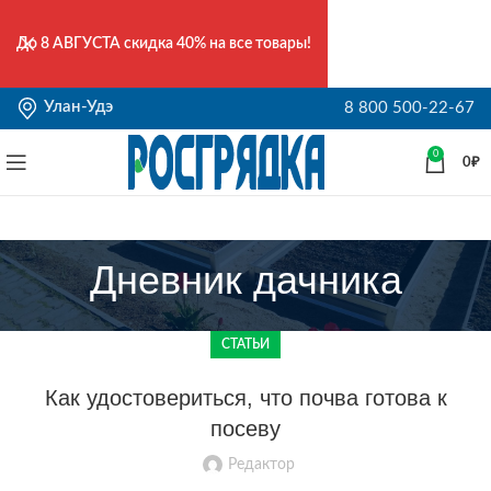
До
8 АВГУСТА
скидка 40% на все товары!
Улан-Удэ
8 800 500-22-67
0
0
₽
Дневник дачника
СТАТЬИ
Как удостовериться, что почва готова к
посеву
Редактор