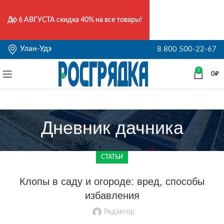
До
6 АВГУСТА
скидка 40% на все товары!
Улан-Удэ
8 800 500-22-67
0
0
₽
Дневник дачника
СТАТЬИ
Клопы в саду и огороде: вред, способы
избавления
Редактор