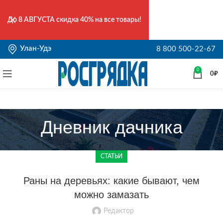
До
8 АВГУСТА
скидка 40% на все товары!
Улан-Удэ
8 800 500-22-67
0
0
₽
Дневник дачника
СТАТЬИ
Раны на деревьях: какие бывают, чем
можно замазать
Редактор