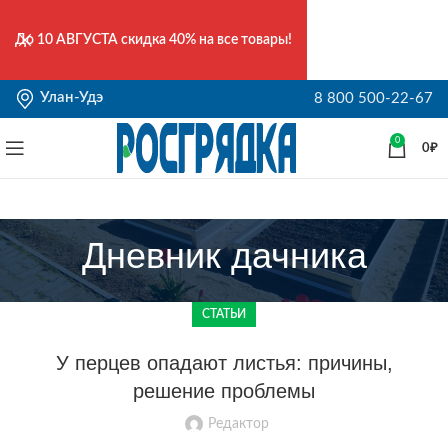
До
10 АВГУСТА
скидка 40% на все товары!
Улан-Удэ
8 800 500-22-67
0
0
₽
Дневник дачника
СТАТЬИ
У перцев опадают листья: причины,
решение проблемы
Редактор