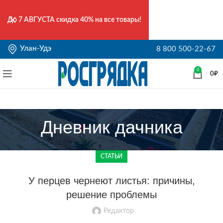
До
7 АВГУСТА
скидка 40% на все товары!
Улан-Удэ
8 800 500-22-67
0
0
₽
Дневник дачника
СТАТЬИ
У перцев чернеют листья: причины,
решение проблемы
Редактор