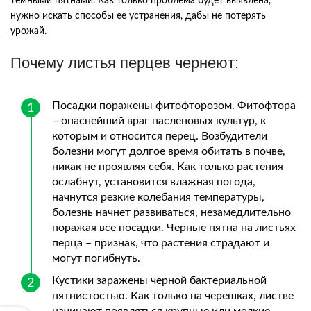
темными пятнами. Как только проблема будет выявлена,
нужно искать способы ее устранения, дабы не потерять
урожай.
Почему листья перцев чернеют:
Посадки поражены фитофторозом. Фитофтора
– опаснейший враг пасленовых культур, к
которым и относится перец. Возбудители
болезни могут долгое время обитать в почве,
никак не проявляя себя. Как только растения
ослабнут, установится влажная погода,
начнутся резкие колебания температуры,
болезнь начнет развиваться, незамедлительно
поражая все посадки. Черные пятна на листьях
перца – признак, что растения страдают и
могут погибнуть.
Кустики заражены черной бактериальной
пятнистостью. Как только на черешках, листве
начинают появляться крупные или мелкие