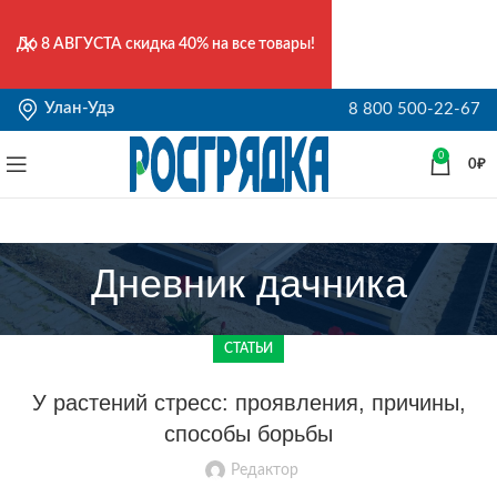
До
8 АВГУСТА
скидка 40% на все товары!
Улан-Удэ
8 800 500-22-67
0
0
₽
Дневник дачника
СТАТЬИ
У растений стресс: проявления, причины,
способы борьбы
Редактор