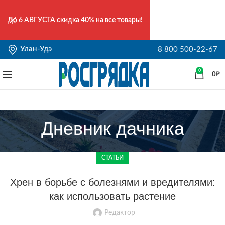
До
6 АВГУСТА
скидка 40% на все товары!
Улан-Удэ
8 800 500-22-67
0
0
₽
Дневник дачника
СТАТЬИ
Хрен в борьбе с болезнями и вредителями:
как использовать растение
Редактор