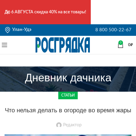
До
6 АВГУСТА
скидка 40% на все товары!
Улан-Удэ
8 800 500-22-67
0
0
₽
Дневник дачника
СТАТЬИ
Что нельзя делать в огороде во время жары
Редактор