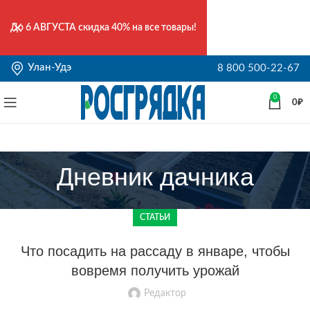
До
6 АВГУСТА
скидка 40% на все товары!
Улан-Удэ
8 800 500-22-67
0
0
₽
Дневник дачника
СТАТЬИ
Что посадить на рассаду в январе, чтобы
вовремя получить урожай
Редактор