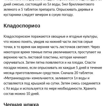
дней
смесью
,
состоящей
из
5л
воды
,
5мл
бриллиантового
зеленого
и
5
таблеток
препарата
.
Опрыскивать
деревья
и
кустарники
следует
вечером
в
сухую
погоду
.
Кладоспориоз
Кладоспориозом
поражаются
овощные
и
ягодные
культуры
,
что
можно
понять
,
увидев
на
нижней
части
листов
серые
точки
,
в
то
время
как
верхняя
часть
листочков
светлеет
.
Через
некоторое
время
темные
пятна
увеличиваются
,
проступают
на
верхнюю
часть
листовой
пластины
,
которая
начинает
скручиваться
.
Затем
пятна
появляются
и
на
плодах
.
Спасти
посадки
можно
,
если
опрыскивать
их
каждые
5
дней
в
течение
месяца
приготовленным
средством
.
Сначала
20
таблеток
«
Метранизадола
»
измельчаются
,
заливаются
1л
воды
и
оставляются
под
крышкой
на
сутки
.
Затем
смесь
соединяется
с
9л
воды
и
используется
по
мере
необходимости
.
Хранить
состав
можно
10
дней
.
Черная
ножка