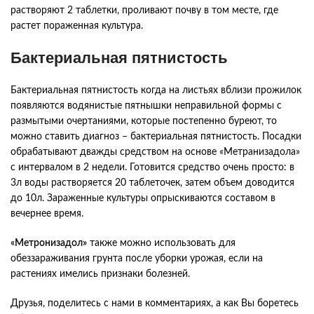
растворяют
2
таблетки
,
проливают
почву
в
том
месте
,
где
растет
пораженная
культура
.
Бактериальная пятнистость
Бактериальная пятнистость когда
на
листьях
вблизи
прожилок
появляются
водянистые
пятнышки
неправильной
формы
с
размытыми
очертаниями
,
которые
постепенно
буреют
,
то
можно
ставить
диагноз
–
бактериальная
пятнистость
.
Посадки
обрабатывают
дважды
средством
на
основе
«
Метранизадола
»
с
интервалом
в
2
недели
.
Готовится
средство
очень
просто
:
в
3л
воды
растворяется
20
таблеточек
,
затем
объем
доводится
до
10л
.
Зараженные
культуры
опрыскиваются
составом
в
вечернее
время
.
«
Метронизадол
»
также
можно
использовать
для
обеззараживания
грунта
после
уборки
урожая
,
если
на
растениях
имелись
признаки
болезней
.
Друзья, поделитесь с нами в комментариях, а как Вы боретесь