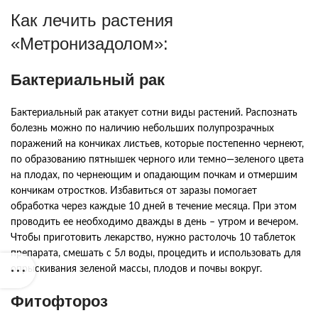
Как
лечить
растения
«
Метронизадолом
»:
Бактериальный
рак
Бактериальный
рак
атакует
сотни
виды
растений
.
Распознать
болезнь
можно
по
наличию
небольших
полупрозрачных
поражений
на
кончиках
листьев
,
которые
постепенно
чернеют
,
по
образованию
пятнышек
черного
или
темно
—
зеленого
цвета
на
плодах
,
по
чернеющим
и
опадающим
почкам
и
отмершим
кончикам
отростков
.
Избавиться
от
заразы
помогает
обработка
через
каждые
10
дней
в
течение
месяца
.
При
этом
проводить
ее
необходимо
дважды
в
день
–
утром
и
вечером
.
Чтобы
приготовить
лекарство
,
нужно
растолочь
10
таблеток
препарата
,
смешать
с
5л
воды
,
процедить
и
использовать
для
опрыскивания
зеленой
массы
,
плодов
и
почвы
вокруг
.
Фитофтороз