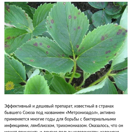
Эффективный
и
дешевый
препарат
,
известный
в
странах
бывшего
Союза
под
названием
«
Метронизадол
»,
активно
применяется
многие
годы
для
борьбы
с
бактериальными
инфекциями
,
лямблиозом
,
трихомониазом
.
Оказалось
,
что
он