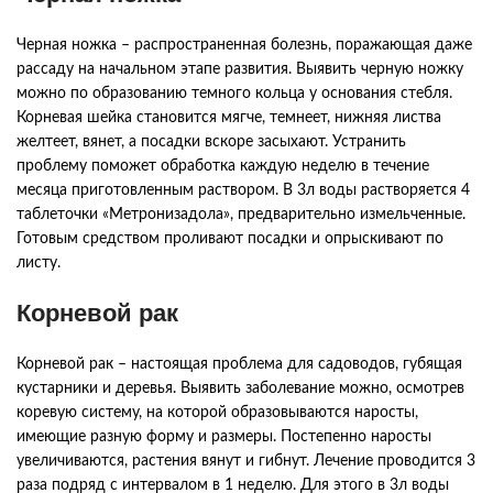
Черная
ножка
–
распространенная
болезнь
,
поражающая
даже
рассаду
на
начальном
этапе
развития
.
Выявить
черную
ножку
можно
по
образованию
темного
кольца
у
основания
стебля
.
Корневая
шейка
становится
мягче
,
темнеет
,
нижняя
листва
желтеет
,
вянет
,
а
посадки
вскоре
засыхают
.
Устранить
проблему
поможет
обработка
каждую
неделю
в
течение
месяца
приготовленным
раствором
.
В
3л
воды
растворяется
4
таблеточки
«
Метронизадола
»,
предварительно
измельченные
.
Готовым
средством
проливают
посадки
и
опрыскивают
по
листу
.
Корневой
рак
Корневой
рак
–
настоящая
проблема
для
садоводов
,
губящая
кустарники
и
деревья
.
Выявить
заболевание
можно
,
осмотрев
коревую
систему
,
на
которой
образовываются
наросты
,
имеющие
разную
форму
и
размеры
.
Постепенно
наросты
увеличиваются
,
растения
вянут
и
гибнут
.
Лечение
проводится
3
раза
подряд
с
интервалом
в
1
неделю
.
Для
этого
в
3л
воды