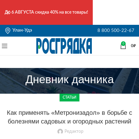
До
6 АВГУСТА
скидка 40% на все товары!
Улан-Удэ
8 800 500-22-67
0
0
₽
Дневник дачника
СТАТЬИ
Как применять «Метронизадол» в борьбе с
болезнями садовых и огородных растений
Редактор