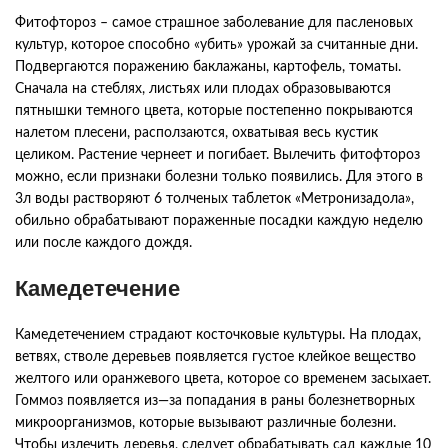
Фитофтороз
–
самое
страшное
заболевание
для
пасленовых
культур
,
которое
способно
«
убить
»
урожай
за
считанные
дни
.
Подвергаются
поражению
баклажаны
,
картофель
,
томаты
.
Сначала
на
стеблях
,
листьях
или
плодах
образовываются
пятнышки
темного
цвета
,
которые
постепенно
покрываются
налетом
плесени
,
расползаются
,
охватывая
весь
кустик
целиком
.
Растение
чернеет
и
погибает
.
Вылечить
фитофтороз
можно
,
если
признаки
болезни
только
появились
.
Для
этого
в
3л
воды
растворяют
6
толченых
таблеток
«
Метронизадола
»,
обильно
обрабатывают
пораженные
посадки
каждую
неделю
или
после
каждого
дождя
.
Камедетечение
Камедетечением
страдают
косточковые
культуры
.
На
плодах
,
ветвях
,
стволе
деревьев
появляется
густое
клейкое
вещество
желтого
или
оранжевого
цвета
,
которое
со
временем
засыхает
.
Гоммоз
появляется
из
—
за
попадания
в
раны
болезнетворных
микроорганизмов
,
которые
вызывают
различные
болезни
.
Чтобы
излечить
деревья
,
следует
обрабатывать
сад
каждые
10