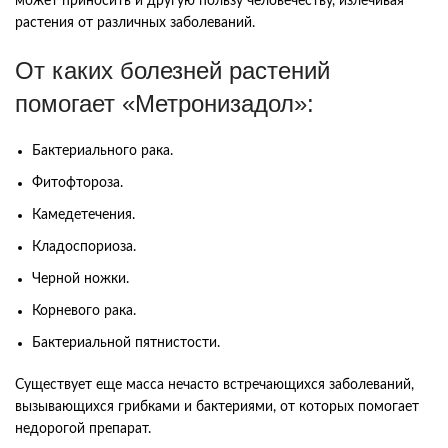
может
приносить
и
другую
пользу
человечеству
,
излечивая
растения
от
различных
заболеваний
.
От
каких
болезней
растений
помогает
«
Метронизадол
»:
Бактериального
рака
.
Фитофтороза
.
Камедетечения
.
Кладоспориоза
.
Черной
ножки
.
Корневого
рака
.
Бактериальной
пятнистости
.
Существует
еще
масса
нечасто
встречающихся
заболеваний
,
вызывающихся
грибками
и
бактериями
,
от
которых
помогает
недорогой
препарат
.