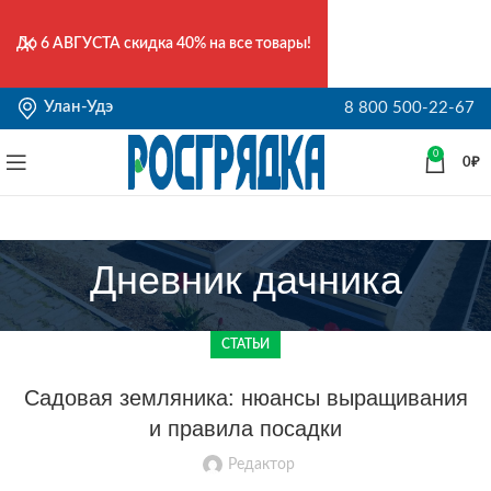
До
6 АВГУСТА
скидка 40% на все товары!
Улан-Удэ
8 800 500-22-67
0
0
₽
Дневник дачника
СТАТЬИ
Садовая земляника: нюансы выращивания
и правила посадки
Редактор