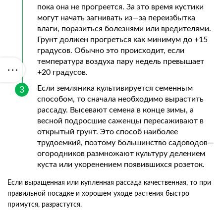
пока
она
не
прогреется
.
За
это
время
кустики
могут
начать
загнивать
из
—
за
переизбытка
влаги
,
поразиться
болезнями
или
вредителями
.
Грунт
должен
прогреться
как
минимум
до
+
15
градусов
.
Обычно
это
происходит
,
если
температура
воздуха
пару
недель
превышает
+
20
градусов
.
Если
земляника
культивируется
семенным
способом
,
то
сначала
необходимо
вырастить
рассаду
.
Высевают
семена
в
конце
зимы
,
а
весной
подросшие
саженцы
пересаживают
в
открытый
грунт
.
Это
способ
наиболее
трудоемкий
,
поэтому
большинство
садоводов
—
огородников
размножают
культуру
делением
куста
или
укоренением
появившихся
розеток
.
Если
выращенная
или
купленная
рассада
качественная
,
то
при
правильной
посадке
и
хорошем
уходе
растения
быстро
примутся
,
разрастутся
.