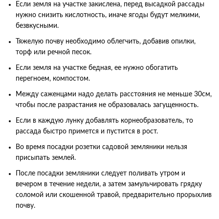
Если
земля
на
участке
закислена
,
перед
высадкой
рассады
нужно
снизить
кислотность
,
иначе
ягоды
будут
мелкими
,
безвкусными
.
Тяжелую
почву
необходимо
облегчить
,
добавив
опилки
,
торф
или
речной
песок
.
Если
земля
на
участке
бедная
,
ее
нужно
обогатить
перегноем
,
компостом
.
Между
саженцами
надо
делать
расстояния
не
меньше
30см
,
чтобы
после
разрастания
не
образовалась
загущенность
.
Если
в
каждую
лунку
добавлять
корнеобразователь
,
то
рассада
быстро
примется
и
пустится
в
рост
.
Во
время
посадки
розетки
садовой
земляники
нельзя
присыпать
землей
.
После
посадки
земляники
следует
поливать
утром
и
вечером
в
течение
недели
,
а
затем
замульчировать
грядку
соломой
или
скошенной
травой
,
предварительно
прорыхлив
почву
.