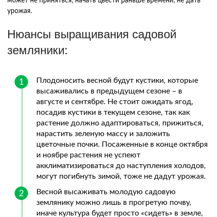
может
не
приняться
,
начать
цвести
раньше
времени
,
не
дать
урожая
.
Нюансы
выращивания
садовой
земляники
:
Плодоносить
весной
будут
кустики
,
которые
высаживались
в
предыдущем
сезоне
–
в
августе
и
сентябре
.
Не
стоит
ожидать
ягод
,
посадив
кустики
в
текущем
сезоне
,
так
как
растение
должно
адаптироваться
,
прижиться
,
нарастить
зеленую
массу
и
заложить
цветочные
почки
.
Посаженные
в
конце
октября
и
ноябре
растения
не
успеют
акклиматизироваться
до
наступления
холодов
,
могут
погибнуть
зимой
,
тоже
не
дадут
урожая
.
Весной
высаживать
молодую
садовую
землянику
можно
лишь
в
прогретую
почву
,
иначе
культура
будет
просто
«
сидеть
»
в
земле
,