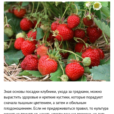
Зная
основы
посадки
клубники
,
ухода
за
грядками
,
можно
вырастить
здоровые
и
крепкие
кустики
,
которые
порадуют
сначала
пышным
цветением
,
а
затем
и
обильным
плодоношением
.
Если
не
придерживаться
правил
,
то
культура