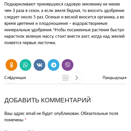
Подкармливают
принявшуюся
садовую
землянику
не
менее
чем
3
раза
в
сезон
,
а
если
земля
бедная
,
то
вносить
удобрение
следует
около
5
раз
.
Осенью
и
весной
вносится
органика
,
а
во
время
цветения
и
плодоношения
–
водорастворимые
минеральные
удобрения
.
Чтобы
посаженные
растения
быстро
нарастили
зеленую
массу
,
стоит
внести
азот
,
когда
над
землей
появятся
первые
листочки
.
Следующая
Предыдущая
ДОБАВИТЬ КОММЕНТАРИЙ
Ваш адрес email не будет опубликован.
Обязательные поля
*
помечены