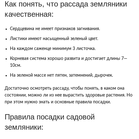
Как
понять
,
что
рассада
земляники
качественная
:
Сердцевина
не
имеет
признаков
загнивания
.
Листики
имеют
насыщенный
зеленый
цвет
.
На
каждом
саженце
минимум
3
листочка
.
Корневая
система
хорошо
развита
и
достигает
длины
7
—
10см
.
На
зеленой
массе
нет
пятен
,
затемнений
,
дырочек
.
Достаточно
осмотреть
рассаду
,
чтобы
понять
,
в
каком
она
состоянии
,
можно
ли
из
нее
вырастить
здоровые
растения
.
Но
при
этом
нужно
знать
и
основные
правила
посадки
.
Правила
посадки
садовой
земляники
: